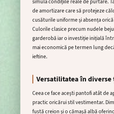
simula condițiile reale de purtare. Ta
de amortizare care să protejeze călcâi
cusăturile uniforme și absența orică
Culorile clasice precum nudele beju
garderobă iar o investiție inițială î
mai economică pe termen lung decât
ieftine.
Versatilitatea în diverse
Ceea ce face acești pantofi atât de a
practic oricărui stil vestimentar. Dim
fustă creion și o cămașă albă oferind