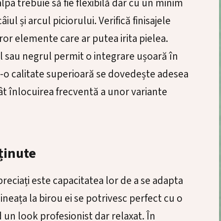
lpa trebuie să fie flexibilă dar cu un minim
ul și arcul piciorului. Verifică finisajele
ror elemente care ar putea irita pielea.
l sau negrul permit o integrare ușoară în
ntr-o calitate superioară se dovedește adesea
 înlocuirea frecventă a unor variante
 ținute
preciați este capacitatea lor de a se adapta
ineața la birou ei se potrivesc perfect cu o
 un look profesionist dar relaxat. În