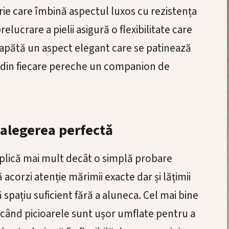
rie care îmbină aspectul luxos cu rezistența
elucrare a pielii asigură o flexibilitate care
 capătă un aspect elegant care se patinează
 din fiecare pereche un companion de
 alegerea perfectă
mplică mai mult decât o simplă probare
acorzi atenție mărimii exacte dar și lățimii
 spațiu suficient fără a aluneca. Cel mai bine
 când picioarele sunt ușor umflate pentru a