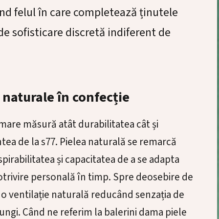
ind felul în care completează ținutele
de sofisticare discretă indiferent de
naturale în confecție
mare măsură atât durabilitatea cât și
ntea de la
s77
. Pielea naturală se remarcă
pirabilitatea și capacitatea de a se adapta
otrivire personală în timp. Spre deosebire de
 o ventilație naturală reducând senzația de
 lungi. Când ne referim la balerini dama piele