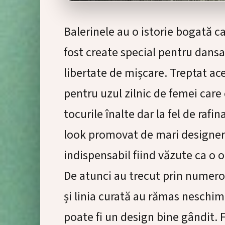
Balerinele au o istorie bogată ca
fost create special pentru dansat
libertate de mișcare. Treptat ace
pentru uzul zilnic de femei care 
tocurile înalte dar la fel de rafin
look promovat de mari designer
indispensabil fiind văzute ca o 
De atunci au trecut prin numeroa
și linia curată au rămas nesch
poate fi un design bine gândit. F