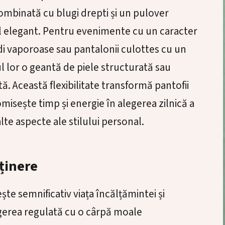
mbinată cu blugi drepti și un pulover
 elegant. Pentru evenimente cu un caracter
di vaporoase sau pantalonii culottes cu un
ul lor o geantă de piele structurată sau
tă. Această flexibilitate transformă pantofii
isește timp și energie în alegerea zilnică a
te aspecte ale stilului personal.
eținere
te semnificativ viața încălțămintei și
gerea regulată cu o cârpă moale