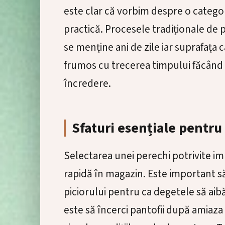
este clar că vorbim despre o catego
practică. Procesele tradiționale de pr
se menține ani de zile iar suprafața
frumos cu trecerea timpului făcând
încredere.
Sfaturi esențiale pentru
Selectarea unei perechi potrivite i
rapidă în magazin. Este important să 
piciorului pentru ca degetele să aibă
este să încerci pantofii după amiaza