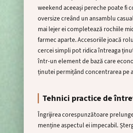
weekend aceeași pereche poate fi co
oversize creând un ansamblu casual
mai lejer ei completează rochiile mi
farmec aparte. Accesoriile joacă rol
cercei simpli pot ridica întreaga ținu
într-un element de bază care econom
ținutei permițând concentrarea pe al
Tehnici practice de într
Îngrijirea corespunzătoare prelungeș
menține aspectul ei impecabil. Șter