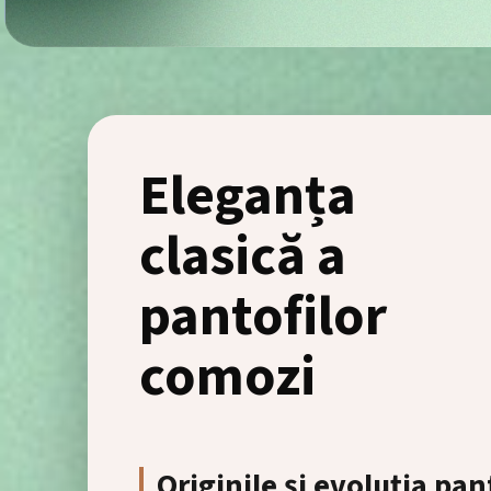
Eleganța
clasică a
pantofilor
comozi
Originile și evoluția pan