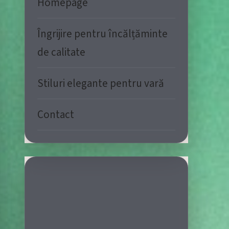
Homepage
Îngrijire pentru încălțăminte
de calitate
Stiluri elegante pentru vară
Contact