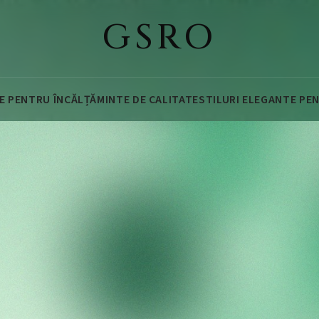
GSRO
RE PENTRU ÎNCĂLȚĂMINTE DE CALITATE
STILURI ELEGANTE PE