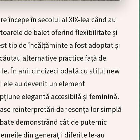
re începe în secolul al XIX-lea când au
oarele de balet oferind flexibilitate și
st tip de încălțăminte a fost adoptat și
căutau alternative practice față de
ate. În anii cincizeci odată cu stilul new
i ele au devenit un element
opțiune elegantă accesibilă și feminină.
se reinterpretări dar esența lor simplă
imbate demonstrând cât de puternic
emeile din generații diferite le-au