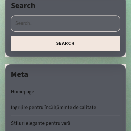
Search
SEARCH
Meta
Homepage
Îngrijire pentru încălțăminte de calitate
Stiluri elegante pentru vară